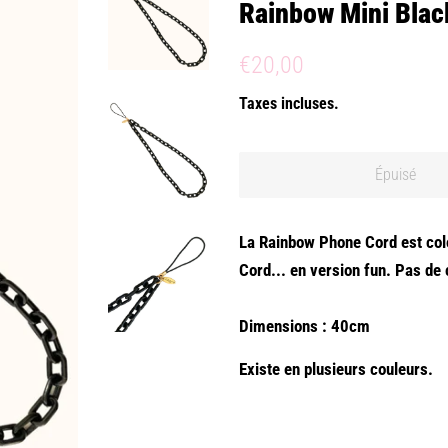
Rainbow Mini Blac
Prix
Prix
€20,00
régulier
réduit
Taxes incluses.
Épuisé
La Rainbow Phone Cord est colo
Cord... en version fun. Pas de
Dimensions : 40cm
Existe en plusieurs couleurs.