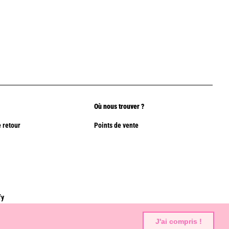
Où nous trouver ?
 retour
Points de vente
fy
J'ai compris !