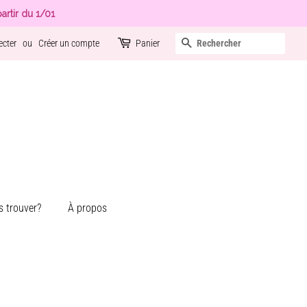
artir du 1/01
Recherche
ecter
ou
Créer un compte
Panier
 trouver?
À propos