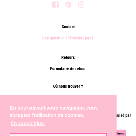
Facebook
Pinterest
Instagram
Contact
Une question ? N'hésitez pas !
Retours
Formulaire de retour
Où nous trouver ?
Points de vente
En poursuivant votre navigation, vous
acceptez l'utilisation de cookies.
Droit d'auteur © 2026,
Chems Paris
.
Commerce électronique propulsé par
Shopify
En savoir plus.
Méthodes