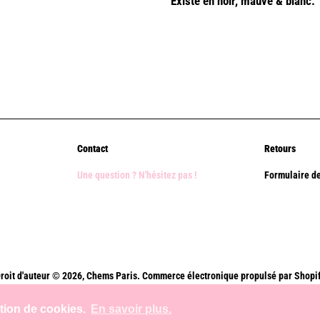
Existe en noir, mauve & blanc.
Contact
Retours
Une question ? N'hésitez pas !
Formulaire de
roit d'auteur © 2026,
Chems Paris
.
Commerce électronique propulsé par Shopi
Méthodes
ation de cookies.
En savoir plus.