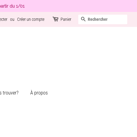
artir du 1/01
Recherche
ecter
ou
Créer un compte
Panier
 trouver?
À propos