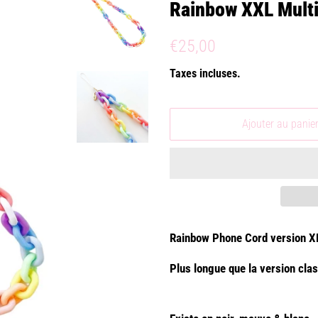
Rainbow XXL Multi
Prix
Prix
€25,00
régulier
réduit
Taxes incluses.
Ajouter au panie
Rainbow Phone Cord version 
Plus longue que la version cl