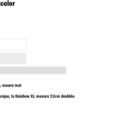
color
r
XL mauve mat
assique, la Rainbow XL mesure 23cm doublée.