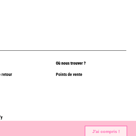
Où nous trouver ?
 retour
Points de vente
fy
J'ai compris !