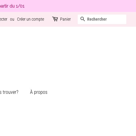
artir du 1/01
Recherche
ecter
ou
Créer un compte
Panier
 trouver?
À propos