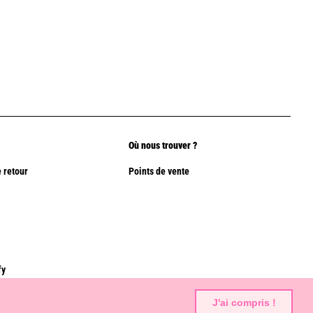
Où nous trouver ?
 retour
Points de vente
fy
J'ai compris !