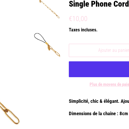
Single Phone Cord
Prix
Prix
€10,00
régulier
réduit
Taxes incluses.
Ajouter au panie
Plus de moyens de pai
Simplicité, chic & élégant. Ajo
Dimensions de la chaîne : 8c