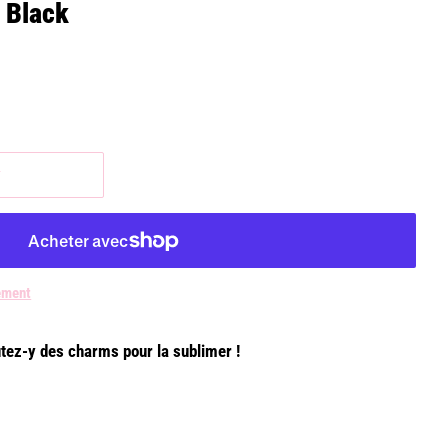
 Black
r
ement
utez-y des charms pour la sublimer !
m