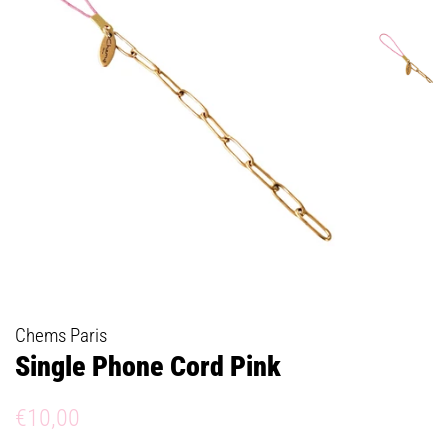
Chems Paris
Single Phone Cord Pink
Prix
Prix
€10,00
régulier
réduit