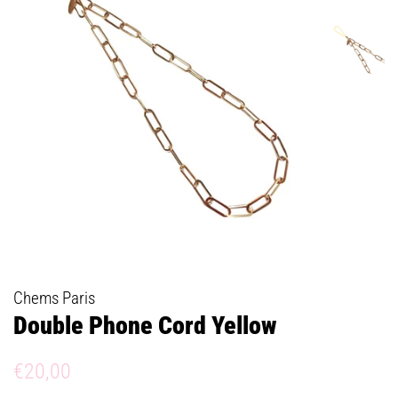
Chems Paris
Double Phone Cord Yellow
Prix
Prix
€20,00
régulier
réduit