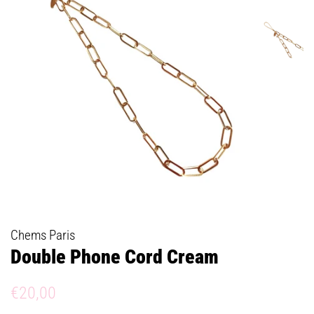
Chems Paris
Double Phone Cord Cream
Prix
Prix
€20,00
régulier
réduit