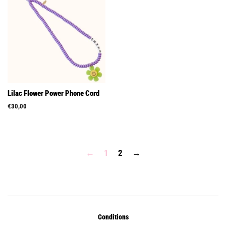
Lilac Flower Power Phone Cord
Prix
€30,00
régulier
←
1
2
→
Conditions