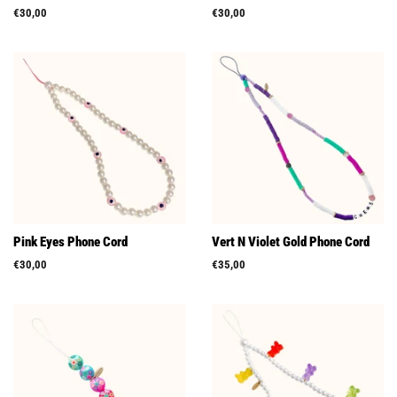
Prix
€30,00
Prix
€30,00
régulier
régulier
Pink Eyes Phone Cord
Vert N Violet Gold Phone Cord
Prix
€30,00
Prix
€35,00
régulier
régulier