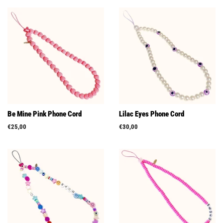
Be Mine Pink Phone Cord
Lilac Eyes Phone Cord
Prix
€25,00
Prix
€30,00
régulier
régulier