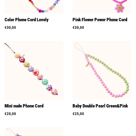
Color Phone Cord Lovely
Pink Flower Power Phone Cord
Prix
€30,00
Prix
€30,00
régulier
régulier
Mini nude Phone Cord
Baby Double Pearl Green&Pink
Prix
€20,00
Prix
€25,00
régulier
régulier