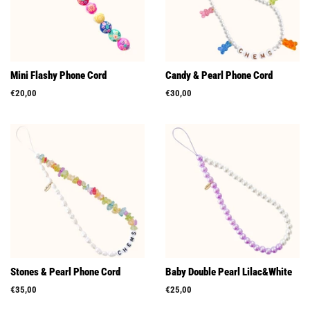
Mini Flashy Phone Cord
Candy & Pearl Phone Cord
Prix
€20,00
Prix
€30,00
régulier
régulier
Stones & Pearl Phone Cord
Baby Double Pearl Lilac&White
Prix
€35,00
Prix
€25,00
régulier
régulier