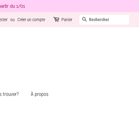
artir du 1/01
Recherche
ecter
ou
Créer un compte
Panier
 trouver?
À propos