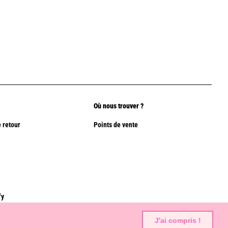
Où nous trouver ?
 retour
Points de vente
fy
J'ai compris !