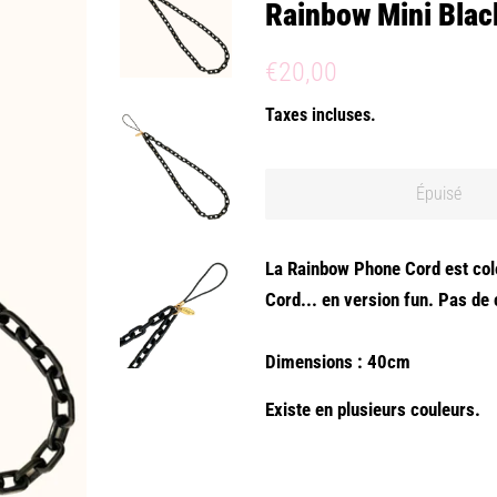
Rainbow Mini Blac
Prix
Prix
€20,00
régulier
réduit
Taxes incluses.
Épuisé
La Rainbow Phone Cord est colo
Cord... en version fun. Pas de
Dimensions : 40cm
Existe en plusieurs couleurs.