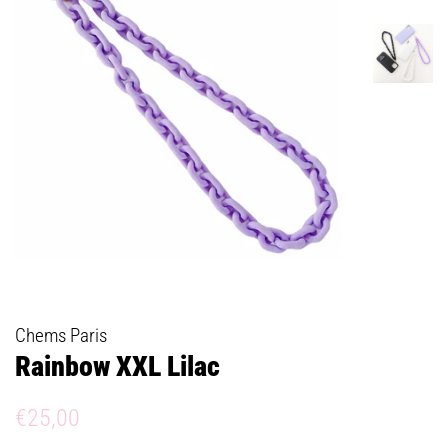
Chems Paris
Rainbow XXL Lilac
Prix
Prix
€25,00
régulier
réduit