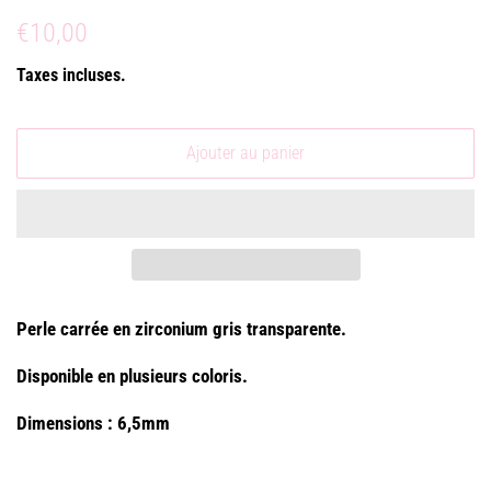
Prix
Prix
€10,00
régulier
réduit
Taxes incluses.
Ajouter au panier
Perle carrée en zirconium gris
transparente.
Disponible en plusieurs coloris.
Dimensions : 6,5mm