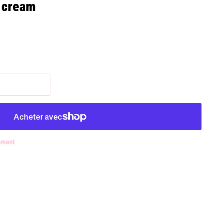
e cream
r
ement