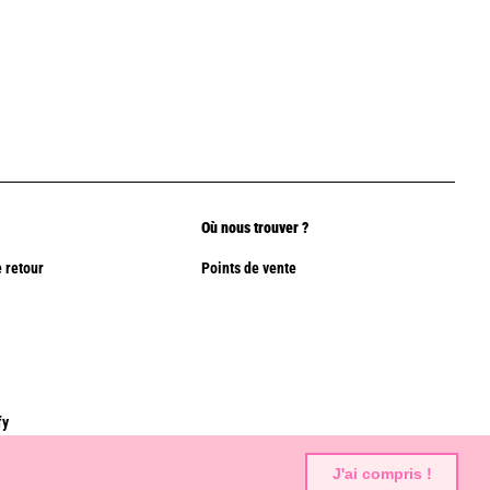
Où nous trouver ?
 retour
Points de vente
fy
J'ai compris !