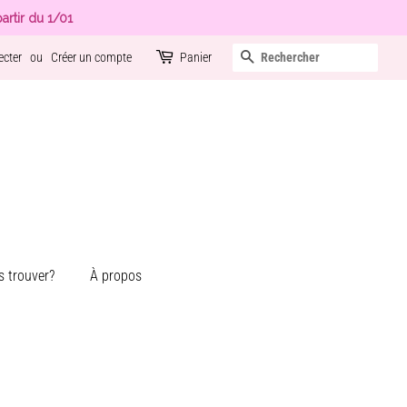
artir du 1/01
Recherche
ecter
ou
Créer un compte
Panier
 trouver?
À propos