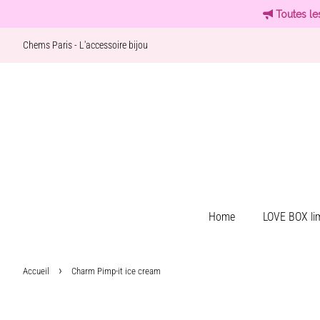
Toutes le
Chems Paris - L'accessoire bijou
Home
LOVE BOX lim
›
Accueil
Charm Pimp-it ice cream