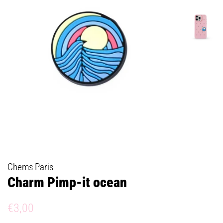
Chems Paris
Charm Pimp-it ocean
Prix
Prix
€3,00
régulier
réduit