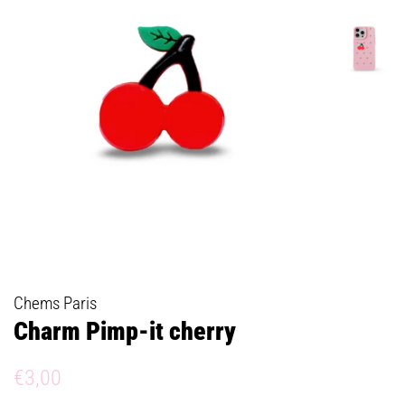
Chems Paris
Charm Pimp-it cherry
Prix
Prix
€3,00
régulier
réduit