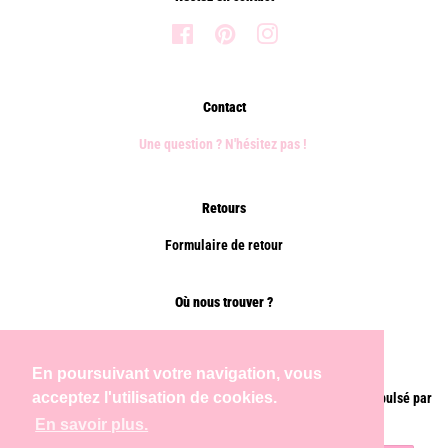
Facebook
Pinterest
Instagram
Contact
Une question ? N'hésitez pas !
Retours
Formulaire de retour
Où nous trouver ?
Points de vente
En poursuivant votre navigation, vous
acceptez l'utilisation de cookies.
Droit d'auteur © 2026,
Chems Paris
.
Commerce électronique propulsé par
Shopify
En savoir plus.