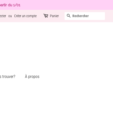
artir du 1/01
Recherche
ecter
ou
Créer un compte
Panier
 trouver?
À propos