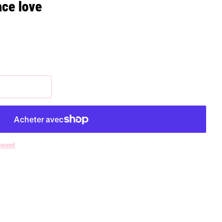
ce love
r
ement