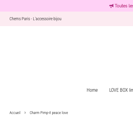
Toutes le
Chems Paris - L'accessoire bijou
Home
LOVE BOX lim
›
Accueil
Charm Pimp-it peace love