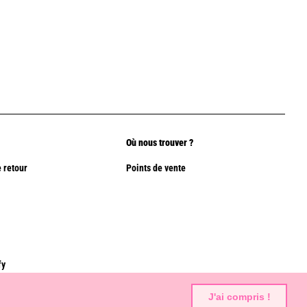
Où nous trouver ?
 retour
Points de vente
fy
J'ai compris !