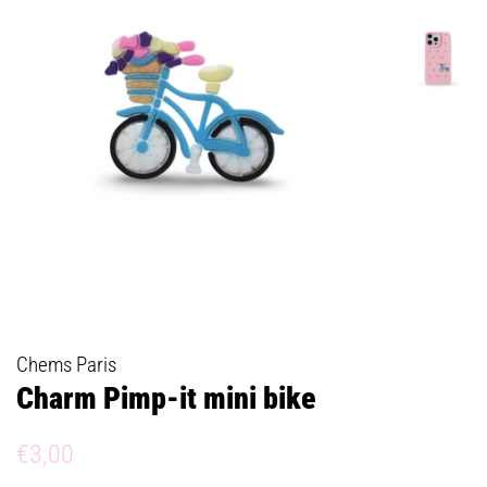
Chems Paris
Charm Pimp-it mini bike
Prix
Prix
€3,00
régulier
réduit