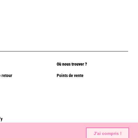
Où nous trouver ?
 retour
Points de vente
fy
J'ai compris !