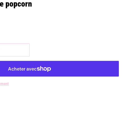
te popcorn
r
ement