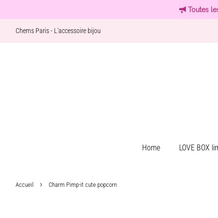
Toutes le
Chems Paris - L'accessoire bijou
Home
LOVE BOX lim
›
Accueil
Charm Pimp-it cute popcorn