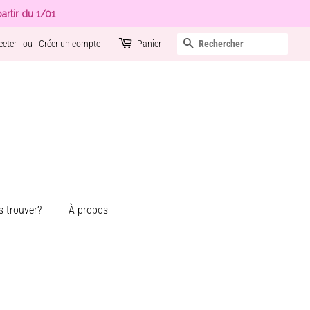
artir du 1/01
Recherche
ecter
ou
Créer un compte
Panier
 trouver?
À propos