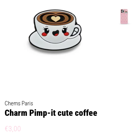
Chems Paris
Charm Pimp-it cute coffee
Prix
Prix
€3,00
régulier
réduit