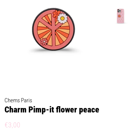
Chems Paris
Charm Pimp-it flower peace
Prix
Prix
€3,00
régulier
réduit