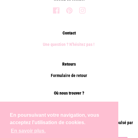
Facebook
Pinterest
Instagram
Contact
Une question ? N'hésitez pas !
Retours
Formulaire de retour
Où nous trouver ?
Points de vente
En poursuivant votre navigation, vous
acceptez l'utilisation de cookies.
Droit d'auteur © 2026,
Chems Paris
.
Commerce électronique propulsé par
Shopify
En savoir plus.