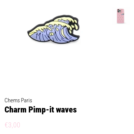
Chems Paris
Charm Pimp-it waves
Prix
Prix
€3,00
régulier
réduit