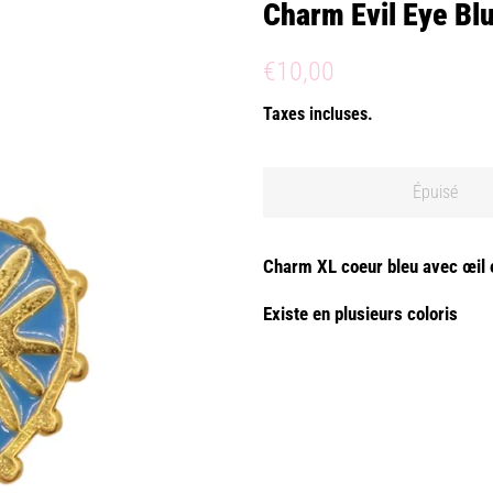
Charm Evil Eye Bl
Prix
Prix
€10,00
régulier
réduit
Taxes incluses.
Épuisé
Charm XL coeur bleu avec œil e
Existe en plusieurs coloris