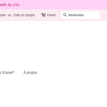
artir du 1/01
Recherche
ecter
ou
Créer un compte
Panier
 trouver?
À propos