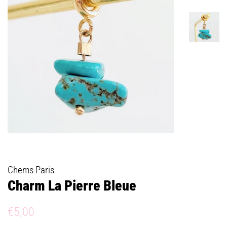
Chems Paris
Charm La Pierre Bleue
Prix
Prix
€5,00
régulier
réduit