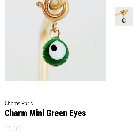
Chems Paris
Charm Mini Green Eyes
Prix
Prix
€5,00
régulier
réduit