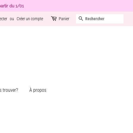
artir du 1/01
Recherche
ecter
ou
Créer un compte
Panier
 trouver?
À propos