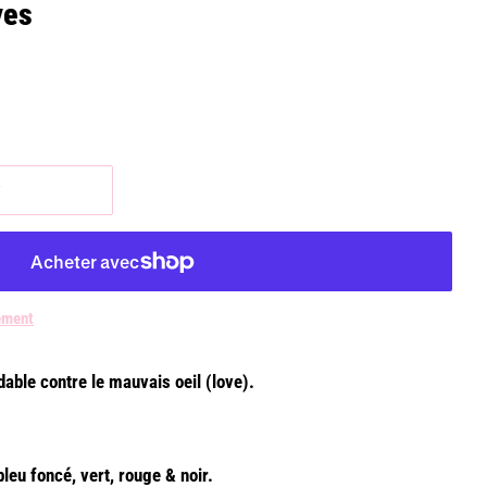
yes
r
ement
dable contre le mauvais oeil (love).
bleu foncé, vert, rouge & noir.