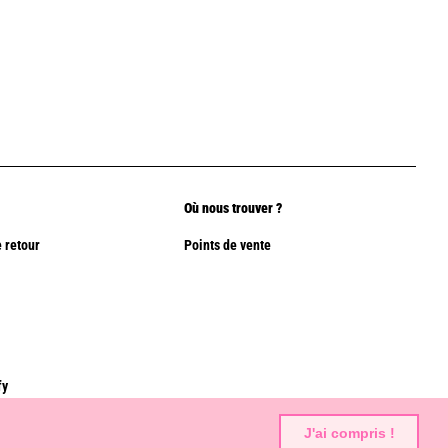
Où nous trouver ?
 retour
Points de vente
fy
J'ai compris !