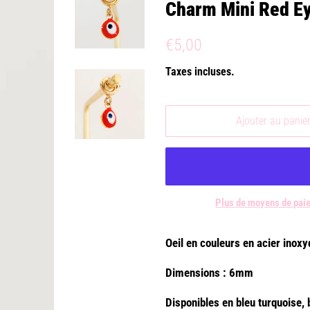
Charm Mini Red E
Prix
Prix
€5,00
régulier
réduit
Taxes incluses.
Ajouter au panie
Plus de moyens de pai
Oeil en couleurs en acier inoxy
Dimensions : 6mm
Disponibles en bleu turquoise, 