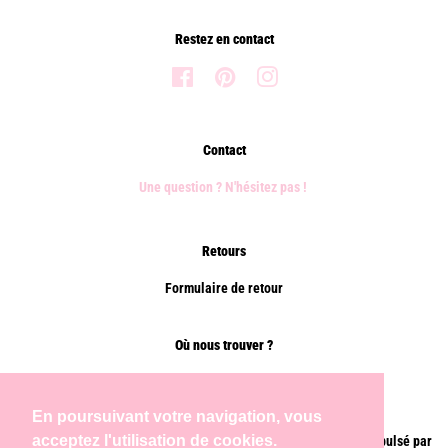
Restez en contact
Facebook
Pinterest
Instagram
Contact
Une question ? N'hésitez pas !
Retours
Formulaire de retour
Où nous trouver ?
Points de vente
En poursuivant votre navigation, vous
acceptez l'utilisation de cookies.
Droit d'auteur © 2026,
Chems Paris
.
Commerce électronique propulsé par