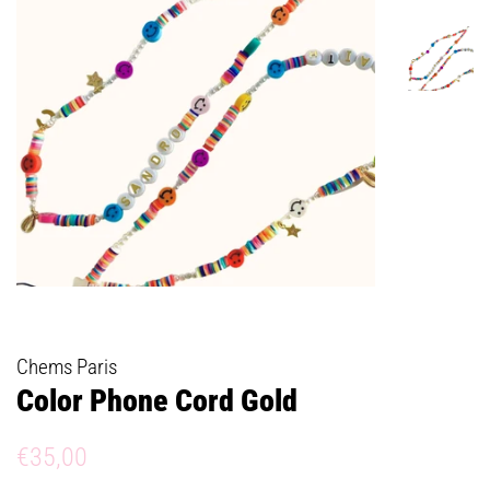
Chems Paris
Color Phone Cord Gold
Prix
Prix
€35,00
régulier
réduit