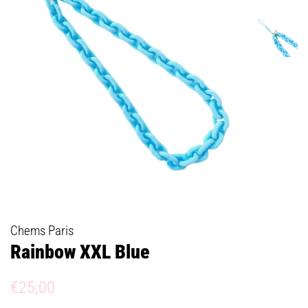
Chems Paris
Rainbow XXL Blue
Prix
Prix
€25,00
régulier
réduit