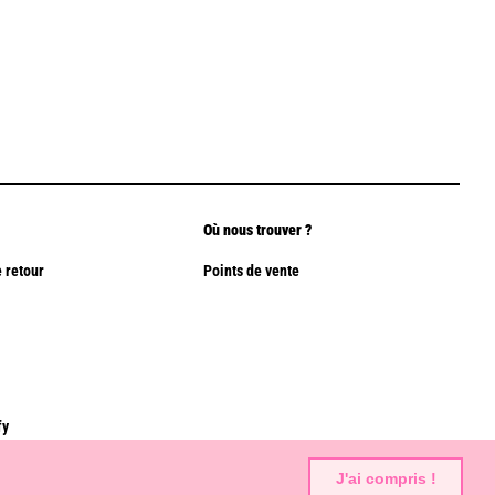
Où nous trouver ?
 retour
Points de vente
fy
J'ai compris !