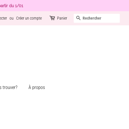
artir du 1/01
Recherche
ecter
ou
Créer un compte
Panier
 trouver?
À propos