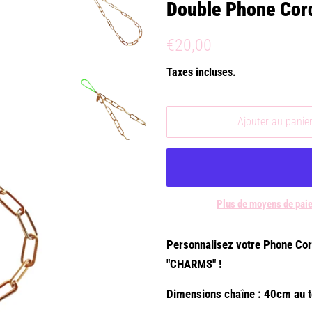
Double Phone Cor
Prix
Prix
€20,00
régulier
réduit
Taxes incluses.
Ajouter au panie
Plus de moyens de pai
Personnalisez votre Phone Cord
"CHARMS" !
Dimensions chaîne : 40cm au t