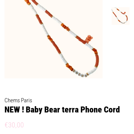
Chems Paris
NEW ! Baby Bear terra Phone Cord
Prix
Prix
€30,00
régulier
réduit