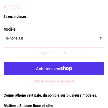
Prix
Prix
€10,00
régulier
réduit
Taxes incluses.
Modèle
Ajouter au panier
Plus de moyens de paiement
Coque iPhone vert pâle, disponible sur plusieurs modèles.
Matière : Silicone lisse et slim