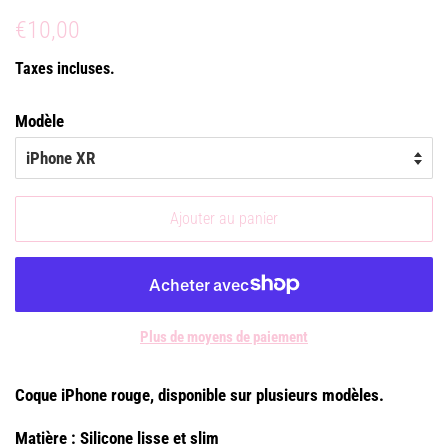
Prix
Prix
€10,00
régulier
réduit
Taxes incluses.
Modèle
Ajouter au panier
Plus de moyens de paiement
Coque iPhone rouge, disponible sur plusieurs modèles.
Matière : Silicone lisse et slim