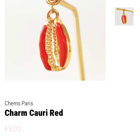
Chems Paris
Charm Cauri Red
Prix
Prix
€5,00
régulier
réduit