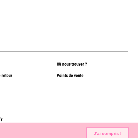
Où nous trouver ?
 retour
Points de vente
fy
J'ai compris !