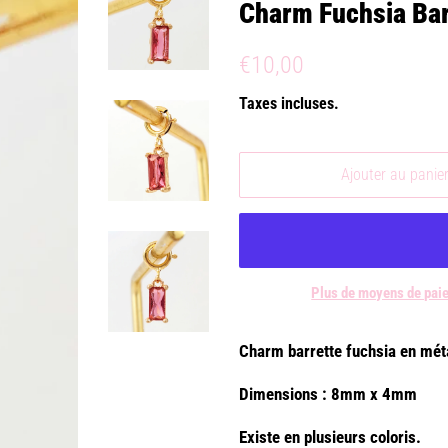
Charm Fuchsia Ba
Prix
Prix
€10,00
régulier
réduit
Taxes incluses.
Ajouter au panie
Plus de moyens de pai
Charm barrette fuchsia en méta
Dimensions : 8mm x 4mm
Existe en plusieurs coloris.