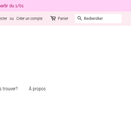
artir du 1/01
Recherche
ecter
ou
Créer un compte
Panier
 trouver?
À propos