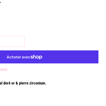
r
r
ement
l doré or & pierre zirconium.