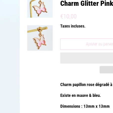
Charm Glitter Pink
Prix
Prix
€10,00
régulier
réduit
Taxes incluses.
Ajouter au panie
Charm papillon rose dégradé à 
Existe en mauve & bleu.
Dimensions : 13mm x 13mm