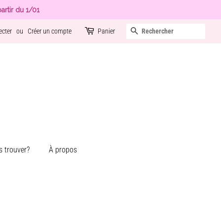
artir du 1/01
Recherche
ecter
ou
Créer un compte
Panier
 trouver?
À propos