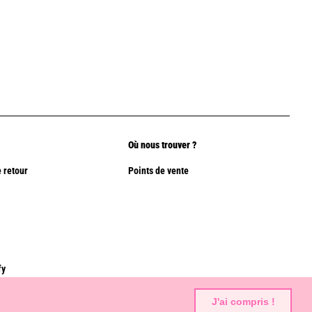
Où nous trouver ?
 retour
Points de vente
fy
J'ai compris !