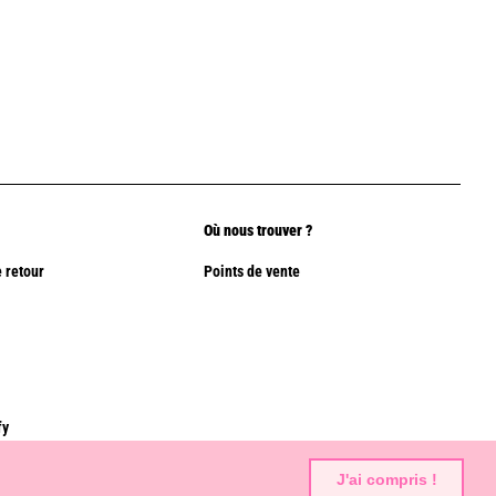
Où nous trouver ?
 retour
Points de vente
fy
J'ai compris !