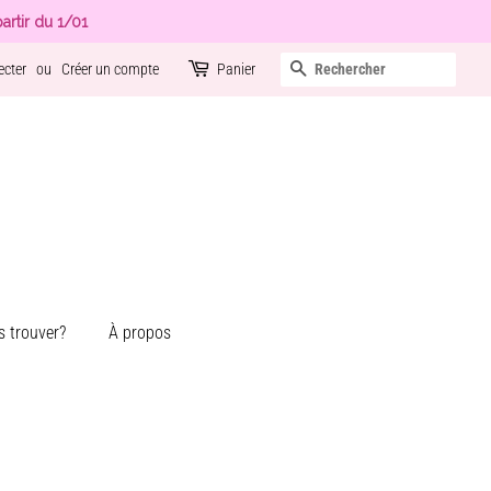
artir du 1/01
Recherche
ecter
ou
Créer un compte
Panier
 trouver?
À propos