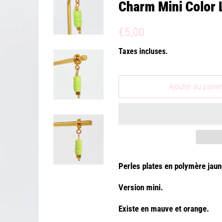
Charm Mini Color
Prix
Prix
€5,00
régulier
réduit
Taxes incluses.
Ajouter au panie
Perles plates en polymère jaun
Version mini.
Existe en mauve et orange.