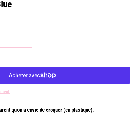
lue
r
ement
arent qu'on a envie de croquer (en plastique).