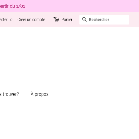
artir du 1/01
Recherche
ecter
ou
Créer un compte
Panier
 trouver?
À propos