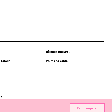
Où nous trouver ?
 retour
Points de vente
fy
J'ai compris !