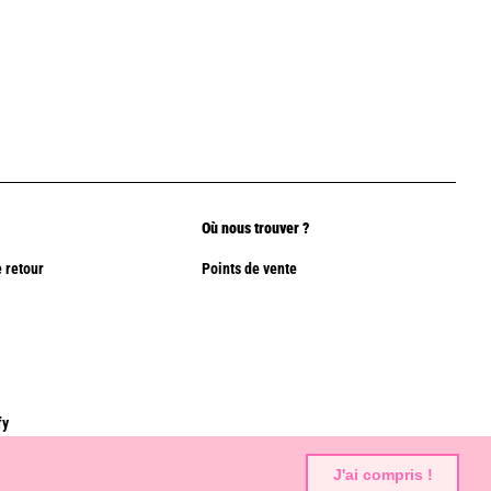
Où nous trouver ?
 retour
Points de vente
fy
J'ai compris !