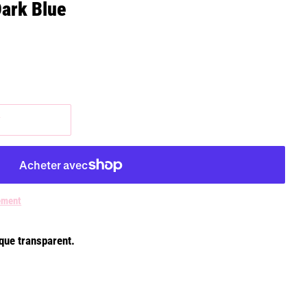
ark Blue
r
ement
ique transparent.