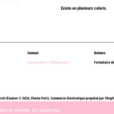
Existe en plusieurs coloris.
Contact
Retours
Une question ? N'hésitez pas !
Formulaire de
roit d'auteur © 2026,
Chems Paris
.
Commerce électronique propulsé par Shopi
Méthodes
ation de cookies.
En savoir plus.