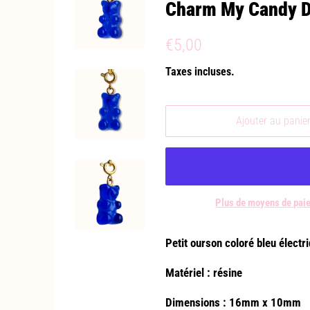
Charm My Candy D
Prix
Prix
€5,00
régulier
réduit
Taxes incluses.
Ajouter au panie
Plus de moyens de pai
Petit ourson coloré bleu électr
Matériel : résine
Dimensions : 16mm x 10mm