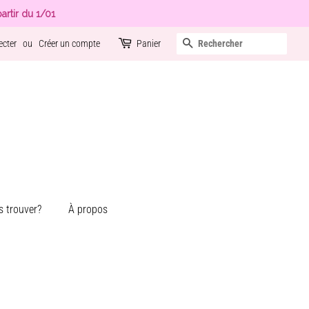
artir du 1/01
Recherche
ecter
ou
Créer un compte
Panier
 trouver?
À propos