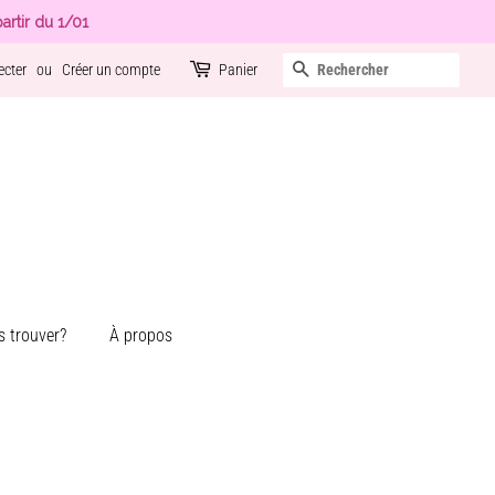
artir du 1/01
Recherche
ecter
ou
Créer un compte
Panier
 trouver?
À propos