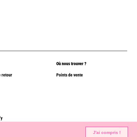
Où nous trouver ?
 retour
Points de vente
fy
J'ai compris !