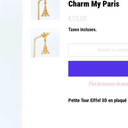
Charm My Paris
Prix
Prix
€10,00
régulier
réduit
Taxes incluses.
Ajouter au panie
Plus de moyens de pai
Petite Tour Eiffel 3D en plaqué