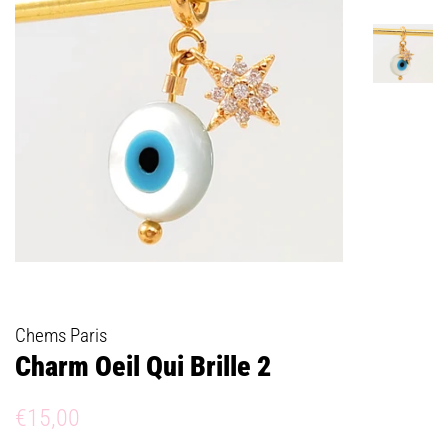
Chems Paris
Charm Oeil Qui Brille 2
Prix
Prix
€15,00
régulier
réduit