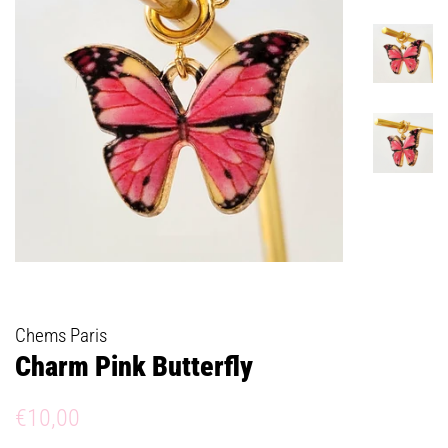
Chems Paris
Charm Pink Butterfly
Prix
Prix
€10,00
régulier
réduit