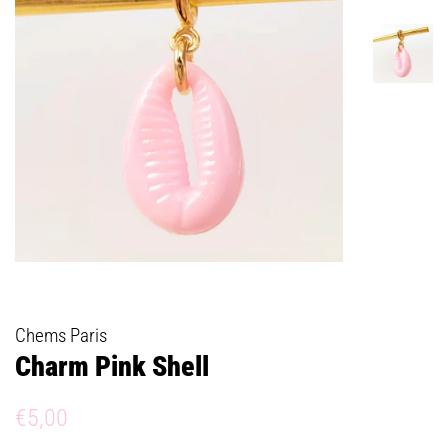
Chems Paris
Charm Pink Shell
Prix
Prix
€5,00
régulier
réduit