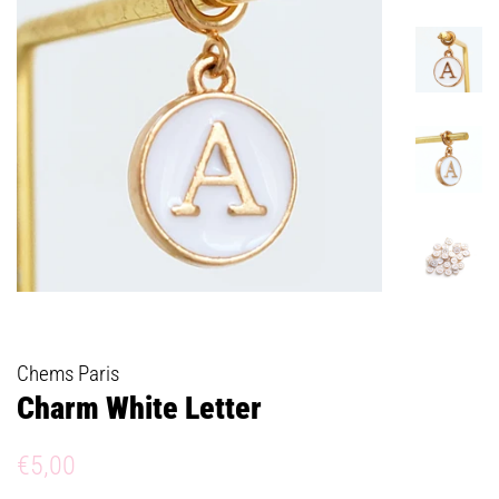
Chems Paris
Charm White Letter
Prix
Prix
€5,00
régulier
réduit