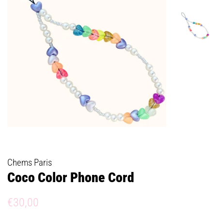
Chems Paris
Coco Color Phone Cord
Prix
Prix
€30,00
régulier
réduit