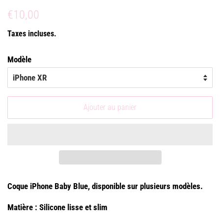
Prix
Prix
€10,00
régulier
réduit
Taxes incluses.
Modèle
Ajouter au panier
Coque iPhone Baby Blue, disponible sur plusieurs modèles.
Matière : Silicone lisse et slim