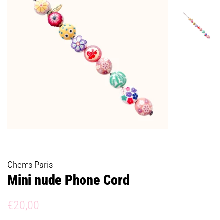
Chems Paris
Mini nude Phone Cord
Prix
Prix
€20,00
régulier
réduit