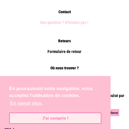
Contact
Une question ? N'hésitez pas !
Retours
Formulaire de retour
Où nous trouver ?
Points de vente
En poursuivant votre navigation, vous
acceptez l'utilisation de cookies.
Droit d'auteur © 2026,
Chems Paris
.
Commerce électronique propulsé par
Shopify
En savoir plus.
Méthodes
J'ai compris !
de