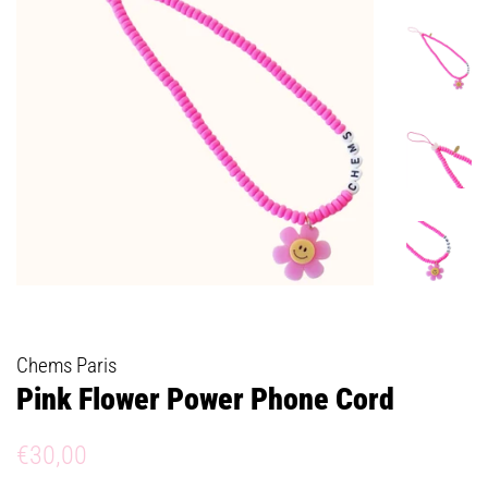
Chems Paris
Pink Flower Power Phone Cord
Prix
Prix
€30,00
régulier
réduit