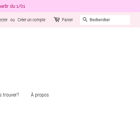
artir du 1/01
Recherche
ecter
ou
Créer un compte
Panier
 trouver?
À propos