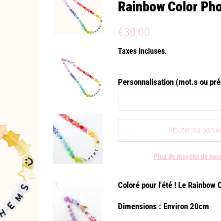
Rainbow Color Ph
Prix
Prix
€30,00
régulier
réduit
Taxes incluses.
Personnalisation (mot.s ou pr
Ajouter au panie
Plus de moyens de pai
Coloré pour l'été ! Le Rainbow
Dimensions : Environ 20cm