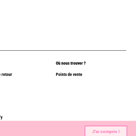
Où nous trouver ?
 retour
Points de vente
fy
J'ai compris !