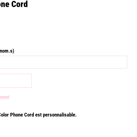
one Cord
énom.s)
r
ement
 Color Phone Cord est personnalisable.