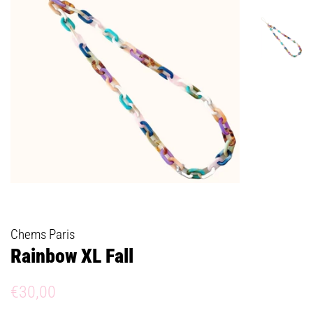
Chems Paris
Rainbow XL Fall
Prix
Prix
€30,00
régulier
réduit