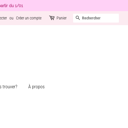
artir du 1/01
Recherche
ecter
ou
Créer un compte
Panier
 trouver?
À propos