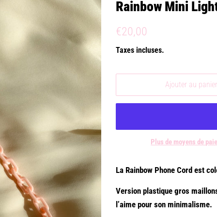
Rainbow Mini Ligh
Prix
Prix
€20,00
régulier
réduit
Taxes incluses.
Ajouter au panie
Plus de moyens de pai
La Rainbow Phone Cord est colo
Version plastique gros maillo
l’aime pour son minimalisme.