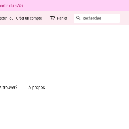
artir du 1/01
Recherche
ecter
ou
Créer un compte
Panier
 trouver?
À propos