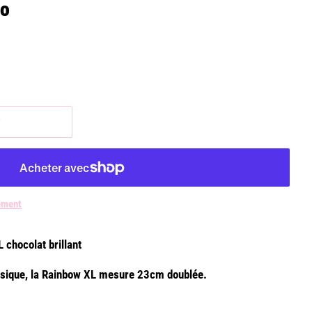
co
r
ement
 chocolat brillant
assique, la Rainbow XL mesure 23cm doublée.