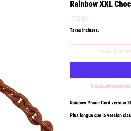
Rainbow XXL Cho
Prix
Prix
€25,00
régulier
réduit
Taxes incluses.
Ajouter au panie
Plus de moyens de pai
Rainbow Phone Cord version XL
Plus longue que la version cl