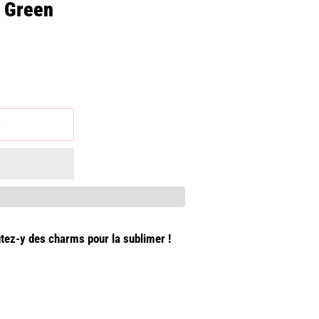
d Green
r
utez-y des charms pour la sublimer !
m