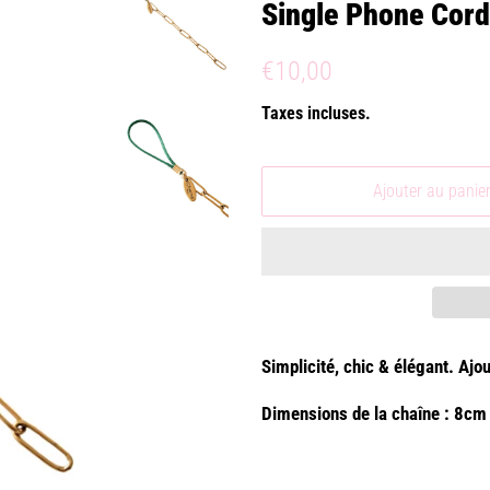
Single Phone Cor
Prix
Prix
€10,00
régulier
réduit
Taxes incluses.
Ajouter au panie
Simplicité, chic & élégant. Ajo
Dimensions de la chaîne : 8c