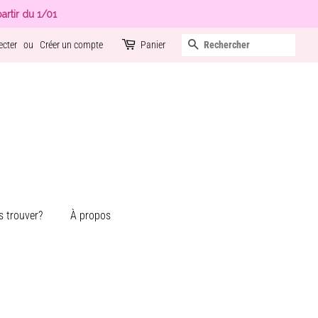
artir du 1/01
Recherche
ecter
ou
Créer un compte
Panier
 trouver?
À propos