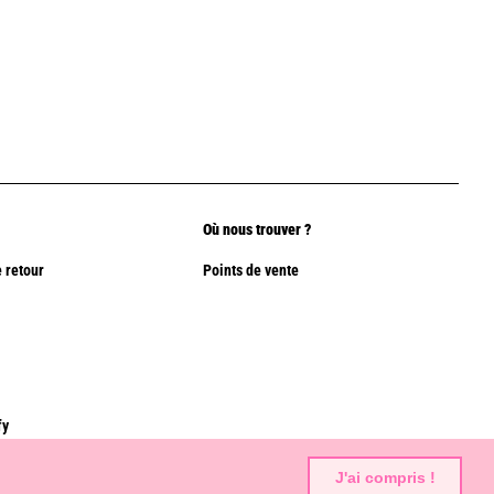
Où nous trouver ?
 retour
Points de vente
fy
J'ai compris !